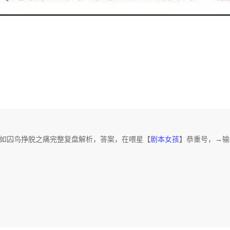
如囚鸟挣脱之痛完整复盘解析，答案，在喂星【
剧本女孩
】恭重号，→输