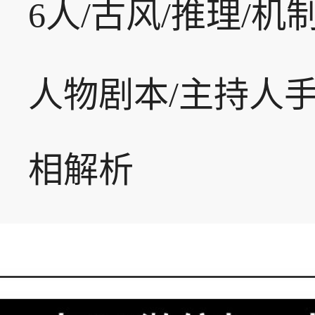
6人/古风/推理/机
人物剧本/主持人手
相解析