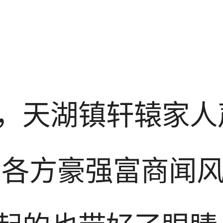
，天湖镇轩辕家人
 各方豪强富商闻