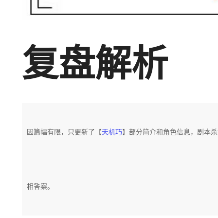
复盘解析
因篇幅有限，只更新了【
天机巧
】部分简介和角色信息，剧本杀
相答案。