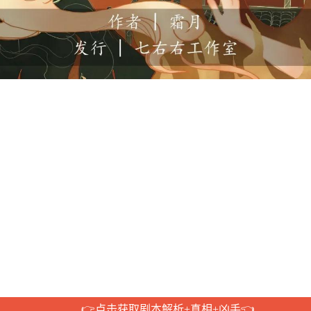
👉点击获取剧本解析+真相+凶手👈