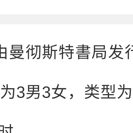
由曼彻斯特書局发
为3男3女，类型为
时。