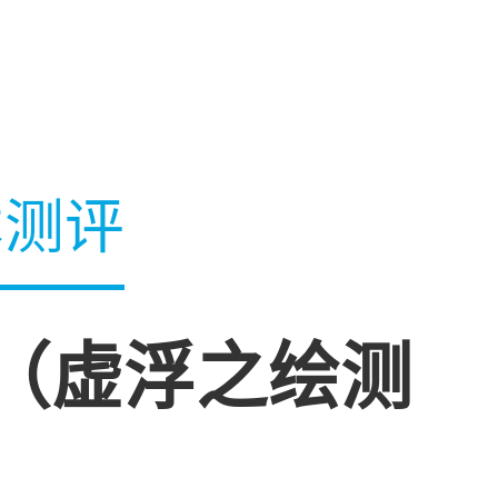
本测评
（虚浮之绘测