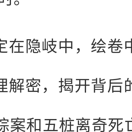
定在隐岐中，绘卷
理解密，揭开背后
失踪案和五桩离奇死